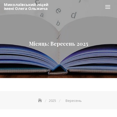
Skip
Миколаївський ліцей
імені Олега Ольжича
to
content
Місяць: Вересень 2025
2025
Вересень