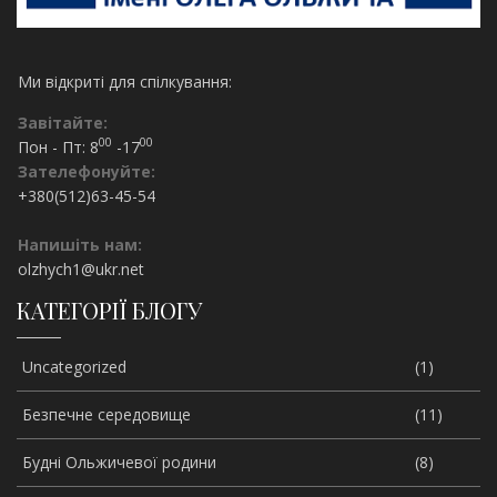
Ми відкриті для спілкування:
Завітайте:
00
00
Пон - Пт: 8
-17
Зателефонуйте:
+380(512)63-45-54
Напишіть нам:
olzhych1@ukr.net
КАТЕГОРІЇ БЛОГУ
Uncategorized
(1)
Безпечне середовище
(11)
Будні Ольжичевої родини
(8)