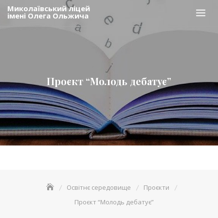
Skip
Миколаївський ліцей
імені Олега Ольжича
to
content
Проєкт “Молодь дебатує”
Освітнє середовище
Проєкти
Проєкт “Молодь дебатує”