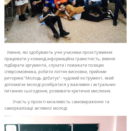
Уміння, які здобувають учні-учасники проєкту:вміння
працювати у команді,інформаційна грамотність, вміння
підбирати аргументи, слухати і поважати позицію
співрозмовника, робити логічні висновки, прийоми
риторики.”Молодь дебатує”- чудовий інструмент, який
допомагає молоді розібратися у важливих і актуальних
питаннях сьогодення, розвивати критичне мислення.
Участь у проєкті-можливість самовираження та
самореалізації активної молоді.