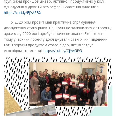
груп. Захід пройшов цікаво, активно і продуктивно у колі
однодумців у дружній атмосфері. Враження учасників.
https://cutt.ly/EjYASBX
У 2020 році проєкт мав практичне спрямування-
дослідження стану річок. Наші учні не залишилися осторонь,
адже ми у 2020 році здобули почесне звання Екошкола.
тому учасники проєкту досліджували стан річки Південний
Буг. Творчим продуктом стало відео, яке ілюструє
екосвідомість молоді.
https://cutt.ly/CjYAGPG