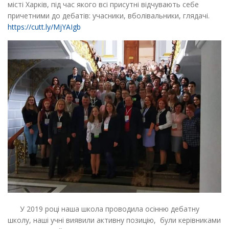
місті Харків, під час якого всі присутні відчувають себе
причетними до дебатів: учасники, вболівальники, глядачі.
https://cutt.ly/MjYAIgb
У 2019 році наша школа проводила осінню дебатну
школу, наші учні виявили активну позицію, були керівниками