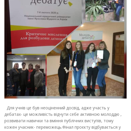
Для учнів це був неоціненний досвід, адже участь у
дебатах- це можливість відчути себе активною молоддю ,
розвивати навички та вміння публічних виступів, тому
кожен учасник- переможець.Фінал проєкту відбувається у