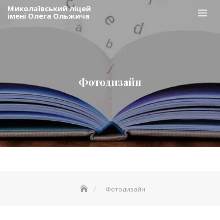
Skip
Миколаївський ліцей
імені Олега Ольжича
to
content
Фотодизайн
Фотодизайн