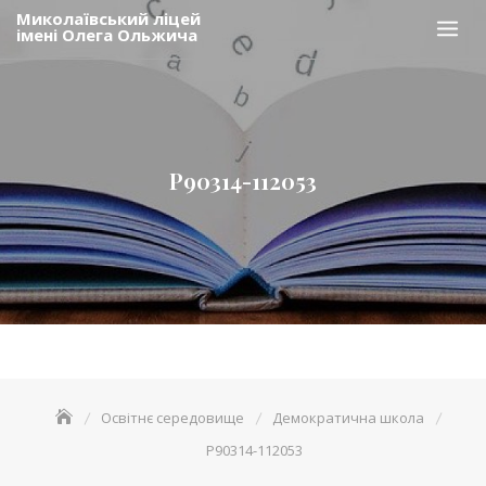
Skip
Миколаївський ліцей
імені Олега Ольжича
to
content
P90314-112053
Освітнє середовище
Демократична школа
P90314-112053