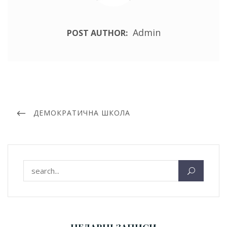
Admin
POST AUTHOR:
Навігація
записів
PREVIOUS
ДЕМОКРАТИЧНА ШКОЛА
POST
Пошук: